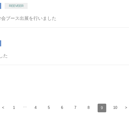
REEVEER
学会ブース出展を行いました
した
…
<
1
4
5
6
7
8
10
>
9