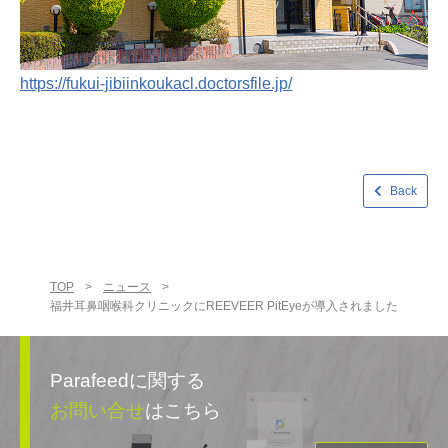
https://fukui-jibiinkoukacl.doctorsfile.jp/
Back
TOP
>
ニュース
>
福井耳鼻咽喉科クリニックにREEVEER PitEyeが導入されました
Parafeedに関する
お問い合せ
はこちら