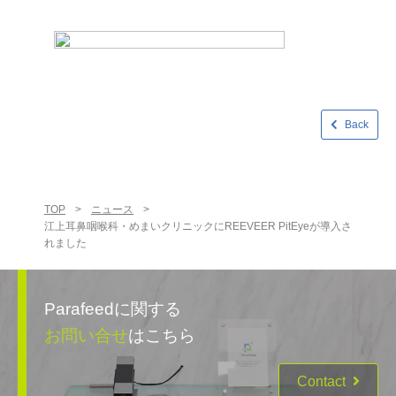
Back
TOP
>
ニュース
>
江上耳鼻咽喉科・めまいクリニックにREEVEER PitEyeが導入さ
れました
Parafeedに関する
お問い合せ
はこちら
Contact