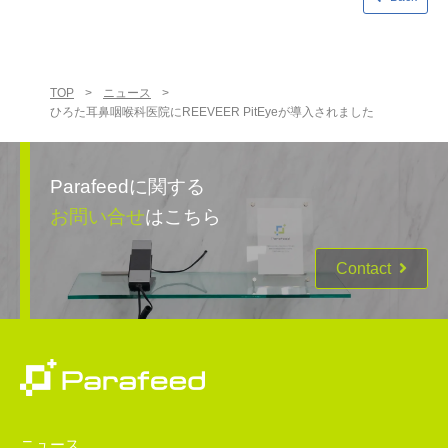
TOP
>
ニュース
>
ひろた耳鼻咽喉科医院にREEVEER PitEyeが導入されました
Parafeedに関する
お問い合せ
はこちら
Contact
ニュース